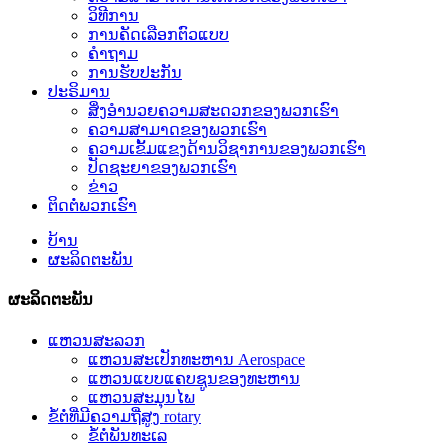
ວິທີການ
ການຄັດເລືອກຕົວແບບ
ຄໍາຖາມ
ການຮັບປະກັນ
ປະຣິມານ
ສິ່ງອໍານວຍຄວາມສະດວກຂອງພວກເຮົາ
ຄວາມສາມາດຂອງພວກເຮົາ
ຄວາມເຂັ້ມແຂງດ້ານວິຊາການຂອງພວກເຮົາ
ປັດຊະຍາຂອງພວກເຮົາ
ຂ່າວ
ຕິດຕໍ່ພວກເຮົາ
ບ້ານ
ຜະລິດຕະພັນ
ຜະລິດຕະພັນ
ແຫວນສະລວກ
ແຫວນສະເປັກທະຫານ Aerospace
ແຫວນແບບແຄບຊູນຂອງທະຫານ
ແຫວນສະມຸນໄພ
ຂໍ້ຕໍ່ທີ່ມີຄວາມຖີ່ສູງ rotary
ຂໍ້ຕໍ່ພັນທະເລ