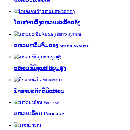
ໂດຍຜ່ານວົງແຫວນສະລັອດຕິງ
ແຫວນຫລົ້ມຈົມຂອງ servo-system
ແຫວນທີ່ມີອຸນຫະພູມສູງ
ນ້ໍາອາຍແກັດທີ່ມີແຫວນ
ແຫວນເລື່ອນ Pancake