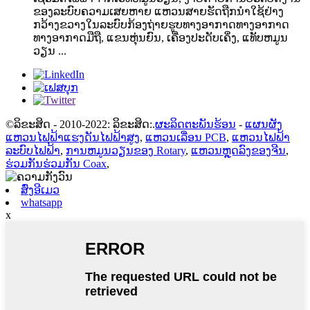
ຂອງລະບົບຄວາມເສຍຫາຍ ແຫວນສາຍຮັດຖືກນໍາໃຊ້ຢ່າງ
ກວ້າງຂວາງໃນລະບົບກ້ອງຖ່າຍຮູບທາງອາກາດທາງອາກາດ
ທາງອາກາດມືຖື, ແຂນຫຸ່ນຍົນ, ເຄື່ອງປະດັບເຄິ່ງ, ແທັບຫມູນ
ວຽນ ...
©ລິຂະສິດ - 2010-2022: ລິຂະສິດ:.
ຜະລິດຕະພັນຮ້ອນ
-
ແຜນຜັງ
ແຫວນໄຟຟ້າແຮງດັນໄຟຟ້າສູງ
,
ແຫວນເລື່ອນ PCB
,
ແຫວນໄຟຟ້າ
ລະບົບໄຟຟ້າ
,
ການຫມູນວຽນຂອງ Rotary
,
ແຫວນຫຼຸດລົງຂອງຈີນ
,
ຮ່ວມກັນຮ່ວມກັນ Coax
,
ສົ່ງອີເມວ
whatsapp
x