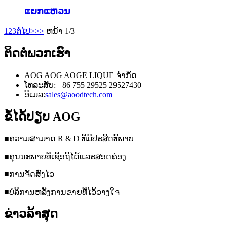
ແຍກແຫວນ
1
2
3
ຕໍ່ໄປ>
>>
ຫນ້າ 1/3
ຕິດຕໍ່ພວກເຮົາ
AOG AOG AOGE LIQUE ຈໍາກັດ
ໂທລະສັບ: +86 755 29525 29527430
ອີເມລ:
sales@aoodtech.com
ຂໍ້ໄດ້ປຽບ AOG
■ຄວາມສາມາດ R & D ທີ່ມີປະສິດທິພາບ
■ຄຸນນະພາບທີ່ເຊື່ອຖືໄດ້ແລະສອດຄ່ອງ
■ການຈັດສົ່ງໄວ
■ບໍລິການຫລັງການຂາຍທີ່ໄວ້ວາງໃຈ
ຂ່າວລ້າສຸດ