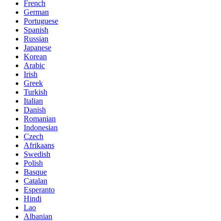
French
German
Portuguese
Spanish
Russian
Japanese
Korean
Arabic
Irish
Greek
Turkish
Italian
Danish
Romanian
Indonesian
Czech
Afrikaans
Swedish
Polish
Basque
Catalan
Esperanto
Hindi
Lao
Albanian