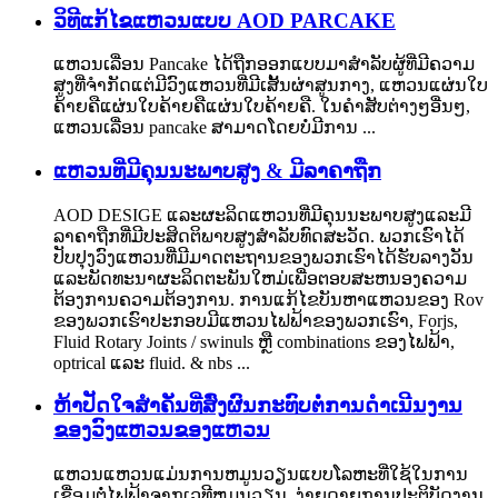
ວິທີແກ້ໄຂແຫວນແບບ AOD PARCAKE
ແຫວນເລື່ອນ Pancake ໄດ້ຖືກອອກແບບມາສໍາລັບຜູ້ທີ່ມີຄວາມ
ສູງທີ່ຈໍາກັດແຕ່ມີວົງແຫວນທີ່ມີເສັ້ນຜ່າສູນກາງ, ແຫວນແຜ່ນໃບ
ຄ້າຍຄືແຜ່ນໃບຄ້າຍຄືແຜ່ນໃບຄ້າຍຄື. ໃນຄໍາສັບຕ່າງໆອື່ນໆ,
ແຫວນເລື່ອນ pancake ສາມາດໂດຍບໍ່ມີການ ...
ແຫວນທີ່ມີຄຸນນະພາບສູງ & ມີລາຄາຖືກ
AOD DESIGE ແລະຜະລິດແຫວນທີ່ມີຄຸນນະພາບສູງແລະມີ
ລາຄາຖືກທີ່ມີປະສິດຕິພາບສູງສໍາລັບທົດສະວັດ. ພວກເຮົາໄດ້
ປັບປຸງວົງແຫວນທີ່ມີມາດຕະຖານຂອງພວກເຮົາໄດ້ຮັບລາງວັນ
ແລະພັດທະນາຜະລິດຕະພັນໃຫມ່ເພື່ອຕອບສະຫນອງຄວາມ
ຕ້ອງການຄວາມຕ້ອງການ. ການແກ້ໄຂບັນຫາແຫວນຂອງ Rov
ຂອງພວກເຮົາປະກອບມີແຫວນໄຟຟ້າຂອງພວກເຮົາ, Forjs,
Fluid Rotary Joints / swinuls ຫຼື combinations ຂອງໄຟຟ້າ,
optrical ແລະ fluid. & nbs ...
ຫ້າປັດໃຈສໍາຄັນທີ່ສົ່ງຜົນກະທົບຕໍ່ການດໍາເນີນງານ
ຂອງວົງແຫວນຂອງແຫວນ
ແຫວນແຫວນແມ່ນການຫມູນວຽນແບບໂລຫະທີ່ໃຊ້ໃນການ
ເຊື່ອມຕໍ່ໄຟຟ້າຈາກເວທີຫມູນວຽນ, ງ່າຍດາຍການປະຕິບັດງານ