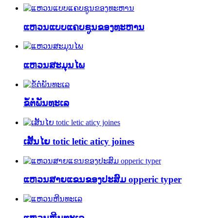
ແຫວນແບບແຄບຊູນຂອງທະຫານ
ແຫວນສະມຸນໄພ
ຂໍ້ຕໍ່ພັນທະເລ
ເສັ້ນໄຍ totic letic aticy joines
ແຫວນສາຍແຂນຂອງປະສົມ opperic typer
ແຫວນຫີນທະເລ