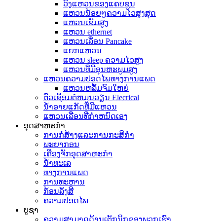
ວົງແຫວນຂອງແຄບຊູນ
ແຫວນນ້ອຍໆຄວາມໄວສູງສຸດ
ແຫວນເຂັມສູງ
ແຫວນ ethernet
ແຫວນເລື່ອນ Pancake
ແຍກແຫວນ
ແຫວນ sleep ຄວາມໄວສູງ
ແຫວນທີ່ມີອຸນຫະພູມສູງ
ແຫວນຄວາມປອດໄພທາງການແພດ
ແຫວນຫລົ້ມຈົມໃຫຍ່
ຕົວເຊື່ອມຕໍ່ຫມູນວຽນ Elecrical
ນ້ໍາອາຍແກັດທີ່ມີແຫວນ
ແຫວນເລື່ອນທີ່ກໍາຫນົດເອງ
ອຸດສາຫະກໍາ
ການກໍ່ສ້າງແລະການກະສິກໍາ
ພະຍາກອນ
ເຄື່ອງຈັກອຸດສາຫະກໍາ
ນ້ໍາທະເລ
ທາງການແພດ
ການທະຫານ
ກ້ອນລັງສີ
ຄວາມປອດໄພ
ບູຊາ
ຄວາມສາມາດດ້ານເຕັກນິກຂອງພວກເຮົາ