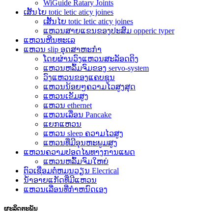
WiGuide Ratary Joints
ເສັ້ນໄຍ totic letic aticy joines
ເສັ້ນໄຍ totic letic aticy joines
ແຫວນສາຍແຂນຂອງປະສົມ opperic typer
ແຫວນຫີນທະເລ
ແຫວນ slip ອຸດສາຫະກໍາ
ໂດຍຜ່ານວົງແຫວນສະລັອດຕິງ
ແຫວນຫລົ້ມຈົມຂອງ servo-system
ວົງແຫວນຂອງແຄບຊູນ
ແຫວນນ້ອຍໆຄວາມໄວສູງສຸດ
ແຫວນເຂັມສູງ
ແຫວນ ethernet
ແຫວນເລື່ອນ Pancake
ແຍກແຫວນ
ແຫວນ sleep ຄວາມໄວສູງ
ແຫວນທີ່ມີອຸນຫະພູມສູງ
ແຫວນຄວາມປອດໄພທາງການແພດ
ແຫວນຫລົ້ມຈົມໃຫຍ່
ຕົວເຊື່ອມຕໍ່ຫມູນວຽນ Elecrical
ນ້ໍາອາຍແກັດທີ່ມີແຫວນ
ແຫວນເລື່ອນທີ່ກໍາຫນົດເອງ
ຜະລິດຕະພັນ