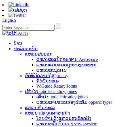
English
ບ້ານ
ຜະລິດຕະພັນ
ແຫວນສະລວກ
ແຫວນສະເປັກທະຫານ Aerospace
ແຫວນແບບແຄບຊູນຂອງທະຫານ
ແຫວນສະມຸນໄພ
ຂໍ້ຕໍ່ທີ່ມີຄວາມຖີ່ສູງ rotary
ຂໍ້ຕໍ່ພັນທະເລ
WiGuide Ratary Joints
ເສັ້ນໄຍ totic letic aticy joines
ເສັ້ນໄຍ totic letic aticy joines
ແຫວນສາຍແຂນຂອງປະສົມ opperic typer
ແຫວນຫີນທະເລ
ແຫວນ slip ອຸດສາຫະກໍາ
ໂດຍຜ່ານວົງແຫວນສະລັອດຕິງ
ແຫວນຫລົ້ມຈົມຂອງ servo-system