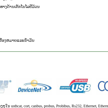
ທາງດ້ານເຕັກໂນໂລຢີມ້ວນ
ຄື່ອງຫມາຍແລະນ້ໍາມັນ
usthcat, cort, canbus, probus, Probibus, Rs232, Ethernet, Eth