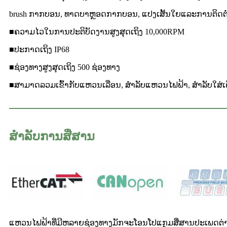
brush ກາກບອນ, ທາດບາຫຼອດກາກບອນ, ແປງເສັ້ນໃຍແລະການຕິດຕໍ່
■ຄວາມໄວໃນການປະຕິບັດງານສູງສຸດເຖິງ 10,000RPM
■ປະກາດເຖິງ IP68
■ຊ່ອງທາງສູງສຸດເຖິງ 500 ຊ່ອງທາງ
■ສາມາດລວມເຂົ້າກັບແຫວນເລື່ອນ, ສໍາລັບແຫວນໄຟຟ້າ, ສໍາລັບໃສ່ເ
ສໍາລັບການສື່ສານ
ແຫວນໄຟຟ້າທີ່ມີຫລາຍຊ່ອງທາງມັກຈະໂອນໂປແກຼມສື່ສານປະເພດຕ່າງໆໃນ 