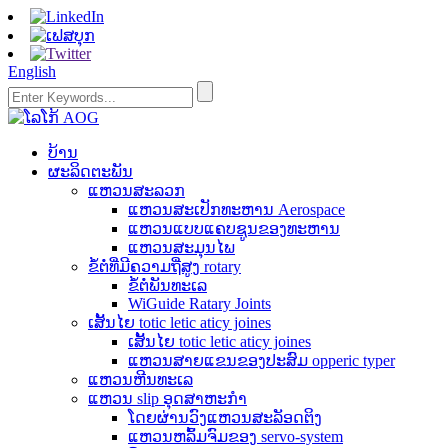
English
ບ້ານ
ຜະລິດຕະພັນ
ແຫວນສະລວກ
ແຫວນສະເປັກທະຫານ Aerospace
ແຫວນແບບແຄບຊູນຂອງທະຫານ
ແຫວນສະມຸນໄພ
ຂໍ້ຕໍ່ທີ່ມີຄວາມຖີ່ສູງ rotary
ຂໍ້ຕໍ່ພັນທະເລ
WiGuide Ratary Joints
ເສັ້ນໄຍ totic letic aticy joines
ເສັ້ນໄຍ totic letic aticy joines
ແຫວນສາຍແຂນຂອງປະສົມ opperic typer
ແຫວນຫີນທະເລ
ແຫວນ slip ອຸດສາຫະກໍາ
ໂດຍຜ່ານວົງແຫວນສະລັອດຕິງ
ແຫວນຫລົ້ມຈົມຂອງ servo-system