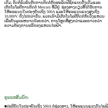
ເດີມ, ຕິດຕໍ່ພົວພັນກັບການຕິດຕໍ່ກັບຜະລິດຟີຊິກແບບດັ້ງເດີມແລະ
ເຕັກໂນໂລຢີການຕິດຕໍ່ Mercury ທີ່ມີຢູ່. ຊ່ອງທາງດຽວທີ່ໄດ້ຮັບການ
ໃຫ້ຄະແນນໃນປະຈຸບັນເຖິງ 500A ແລະໃຫ້ຄະແນນແຮງສູງເຖິງ
10,000V. ຍິ່ງໄປກວ່ານັ້ນ, ພວກເຮົາມີເຕັກໂນໂລຢີຕິດຕໍ່ກັບວົງແຫວນ
ເພື່ອບັນລຸຂະຫນາດນ້ອຍກວ່າ, ການໂຫຼດທີ່ສູງກວ່າແລະຍາວກວ່າ
ຄວາມຕ້ອງການຟຣີຂອງແຫວນໄຟຟ້າ.
ຄຸນນະສົມບັດ:
■ປະຕິບັດໃນປະຈຸບັນເຖິງ 500A ຕໍ່ຊ່ອງທາງ, ໃຫ້ຄະແນນແຮງດັນໄຟຟ້