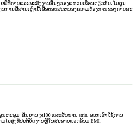
ດຍພິທີການແລະພະລັງງານອື່ນໆຂອງແຫວນເລື່ອນດຽວກັນ. ໂມດູນ
ນການສື່ສານເຫຼົ່ານີ້ເພື່ອຕອບສະຫນອງຄວາມຕ້ອງການຂອງການສະ
ຸນຫະພູມ, ສັນຍານ pt100 ແລະສັນຍານ strin. ພວກເຮົາໃຊ້ການ
ໄວສູງທີ່ປະຕິບັດງານຫຼືໃນສະພາບແວດລ້ອມ EMI.