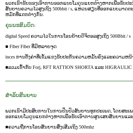
ພວກເຮົາຮັບຮອງເອົາການອອກແບບໂມດູນແຍກຕ່າງຫາກເພື່ອຮັບປະກັ
ສັນຍານຄວາມໄວສູງເຖິງ 500bbit / s, ແຫວນສຽບທີ່ອອກແບບມາ
ຫມັກທີ່ແຕກຕ່າງກັນ.
ຄຸນນະສົມບັດ:
digital Speed ​​ຄວາມໄວໃນການໂອນຍ້າຍດິຈິຕອລສູງເຖິງ 500Bbit / s
■ Fiber Fiber ທີ່ມີຫລາຍຈຸດ
inces ການຕັ້ງຄ່າທີ່ເຂັ້ມແຂງຮັບປະກັນຄວາມຫມັ້ນຄົງແລະຄວາມຫນ້
■ລວມເຂົ້າກັບ Forj, RFT RATTION SHORTA ແລະ HIGRAULI
ສໍາລັບສັນຍານ
ພວກເຮົາມີປະສົບການໃນການປິ່ນປົວສັນຍານທຸກປະເພດ, ໂດຍສະເພາະແ
ອອກແບບໂມດູນແຍກຕ່າງຫາກເພື່ອຮັບເອົາການສູນເສຍສັນຍານແລະກ
■ຄວາມຖີ່ການໂອນສັນຍານສົ່ງເສີມເຖິງ 500mhz