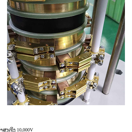
າສູງເຖິງ 10,000V