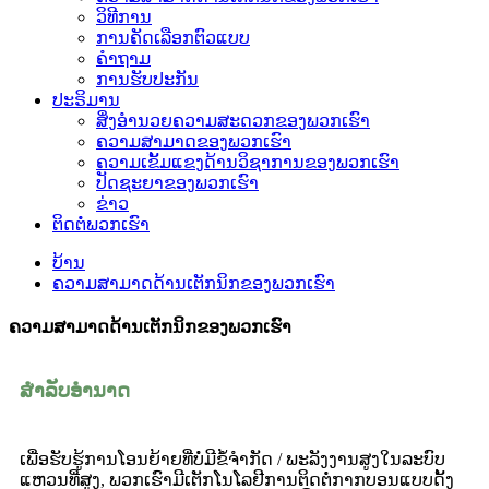
ວິທີການ
ການຄັດເລືອກຕົວແບບ
ຄໍາຖາມ
ການຮັບປະກັນ
ປະຣິມານ
ສິ່ງອໍານວຍຄວາມສະດວກຂອງພວກເຮົາ
ຄວາມສາມາດຂອງພວກເຮົາ
ຄວາມເຂັ້ມແຂງດ້ານວິຊາການຂອງພວກເຮົາ
ປັດຊະຍາຂອງພວກເຮົາ
ຂ່າວ
ຕິດຕໍ່ພວກເຮົາ
ບ້ານ
ຄວາມສາມາດດ້ານເຕັກນິກຂອງພວກເຮົາ
ຄວາມສາມາດດ້ານເຕັກນິກຂອງພວກເຮົາ
ສໍາລັບອໍານາດ
ເພື່ອຮັບຮູ້ການໂອນຍ້າຍທີ່ບໍ່ມີຂໍ້ຈໍາກັດ / ພະລັງງານສູງໃນລະບົບ
ແຫວນທີ່ສູງ, ພວກເຮົາມີເຕັກໂນໂລຢີການຕິດຕໍ່ກາກບອນແບບດັ້ງ