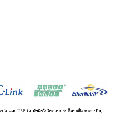
ernet ໄວແລະ USB ໄວ. ສໍາລັບໂປໂຕຄອນການສື່ສານທີ່ແຕກຕ່າງກັນ,