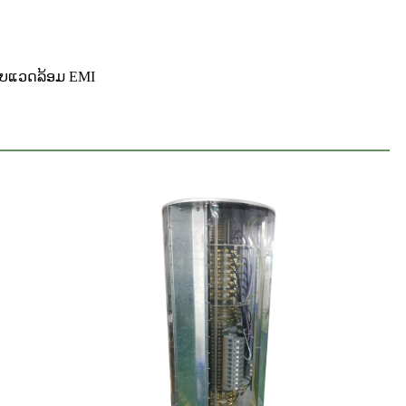
ພາບແວດລ້ອມ EMI