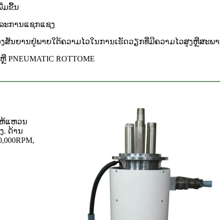
ມຂື້ນ
ດແລະການແຊກແຊງ
ຄົງຂອງສັນຍານຢູ່ພາຍໃຕ້ຄວາມໄວໃນການເຮັດວຽກທີ່ມີຄວາມໄວສູງຫຼືສະ
C ຫຼື PNEUMATIC ROTTOME
ໃຫ້ແຫວນ
ງ. ດ້ານ
0,000RPM,