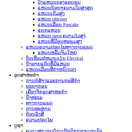
ວົງແຫວນຂອງແຄບຊູນ
ແຫວນນ້ອຍໆຄວາມໄວສູງສຸດ
ແຫວນເຂັມສູງ
ແຫວນ ethernet
ແຫວນເລື່ອນ Pancake
ແຍກແຫວນ
ແຫວນ sleep ຄວາມໄວສູງ
ແຫວນທີ່ມີອຸນຫະພູມສູງ
ແຫວນຄວາມປອດໄພທາງການແພດ
ແຫວນຫລົ້ມຈົມໃຫຍ່
ຕົວເຊື່ອມຕໍ່ຫມູນວຽນ Elecrical
ນ້ໍາອາຍແກັດທີ່ມີແຫວນ
ແຫວນເລື່ອນທີ່ກໍາຫນົດເອງ
ອຸດສາຫະກໍາ
ການກໍ່ສ້າງແລະການກະສິກໍາ
ພະຍາກອນ
ເຄື່ອງຈັກອຸດສາຫະກໍາ
ນ້ໍາທະເລ
ທາງການແພດ
ການທະຫານ
ກ້ອນລັງສີ
ຄວາມປອດໄພ
ບູຊາ
ຄວາມສາມາດດ້ານເຕັກນິກຂອງພວກເຮົາ