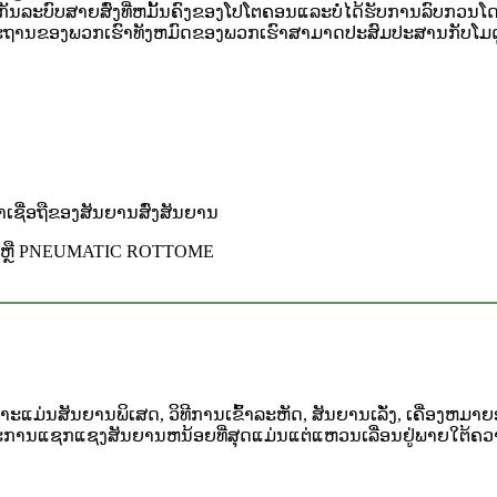
ນລະບົບສາຍສົ່ງທີ່ຫມັ້ນຄົງຂອງໂປໂຕຄອນແລະບໍ່ໄດ້ຮັບການລົບກວນໂ
ດຕະຖານຂອງພວກເຮົາທັງຫມົດຂອງພວກເຮົາສາມາດປະສົມປະສານກັບໂມດູ
າເຊື່ອຖືຂອງສັນຍານສົ່ງສັນຍານ
C ຫຼື PNEUMATIC ROTTOME
ມ່ນສັນຍານພິເສດ, ວິທີການເຂົ້າລະຫັດ, ສັນຍານເລັ່ງ, ເຄື່ອງຫມາຍອ
ານແຊກແຊງສັນຍານຫນ້ອຍທີ່ສຸດແມ່ນແຕ່ແຫວນເລື່ອນຢູ່ພາຍໃຕ້ຄວາມ