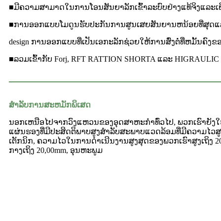
■ມີຄວາມສາມາດໃນການໂອນສັນຍາລັກເຂົ້າລະບົບຢ່າງແທ້ຈິງແລະເພີ່
■ການອອກແບບໂມດູນຮັບປະກັນການສູນເສຍສັນຍານຫນ້ອຍທີ່ສຸ
design ການອອກແບບທີ່ເປັນເອກະລັກຊ່ວຍໃຫ້ການສົ່ງຕໍ່ທີ່ຫມັ້ນ
■ລວມເຂົ້າກັບ Forj, RFT RATTION SHORTA ແລະ HIGRAULI
ສໍາລັບການສະຫມັກພິເສດ
ນອກເຫນືອໄປຈາກວົງແຫວນຂອງອຸດສາຫະກໍາທົ່ວໄປ, ພວກເຮົາຍັງ
ແຜ່ນຮອງທີ່ມີປະສິດຕິພາບສູງສໍາລັບສະພາບແວດລ້ອມທີ່ມີຄວາມໄວສູ
ເຕັກນິກ, ຄວາມໄວໃນການດໍາເນີນງານສູງສຸດຂອງພວກເຮົາສູງເຖິງ 2
ກາງເຖິງ 20,00mm, ອຸນຫະພູມ