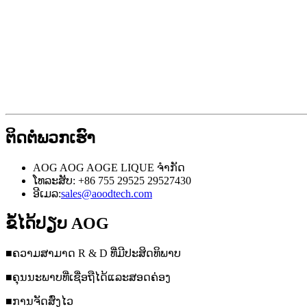
ຕິດຕໍ່ພວກເຮົາ
AOG AOG AOGE LIQUE ຈໍາກັດ
ໂທລະສັບ: +86 755 29525 29527430
ອີເມລ:
sales@aoodtech.com
ຂໍ້ໄດ້ປຽບ AOG
■ຄວາມສາມາດ R & D ທີ່ມີປະສິດທິພາບ
■ຄຸນນະພາບທີ່ເຊື່ອຖືໄດ້ແລະສອດຄ່ອງ
■ການຈັດສົ່ງໄວ